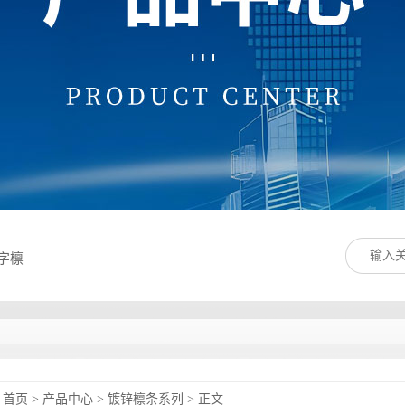
字檩
首页
>
产品中心
>
镀锌檩条系列
> 正文