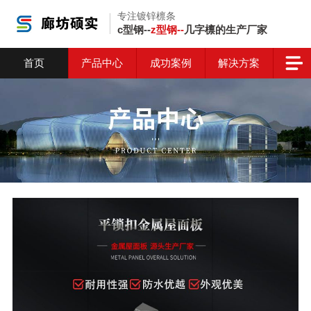
专注镀锌檩条
c型钢--
z型钢--
几字檩的生产厂家
首页
产品中心
成功案例
解决方案