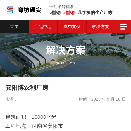
专注镀锌檩条
c型钢--
z型钢--
几字檩的生产厂家
首页
产品中心
成功案例
解决方案
安阳博农利厂房
来源：
时间：2023 年 9 月 18 日
建筑面积：10000平米
工程地点：河南省安阳市