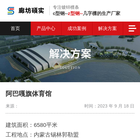
专注镀锌檩条
c型钢--
z型钢--
几字檩的生产厂家
首页
产品中心
成功案例
解决方案
阿巴嘎旗体育馆
来源：
时间：2023 年 9 月 18 日
建筑面积：6580平米
工程地点：内蒙古锡林郭勒盟