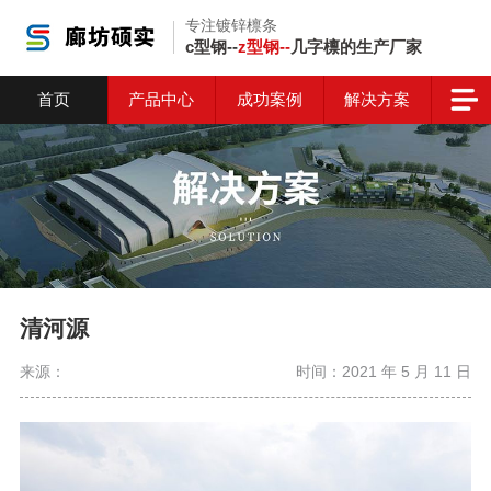
专注镀锌檩条
c型钢--
z型钢--
几字檩的生产厂家
首页
产品中心
成功案例
解决方案
清河源
来源：
时间：2021 年 5 月 11 日