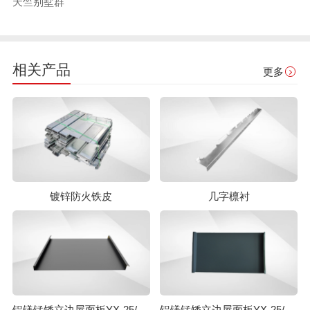
天竺别墅群
相关产品
更多
镀锌防火铁皮
几字檩衬
铝镁锰矮立边屋面板YX-25/430
铝镁锰矮立边屋面板YX-25/330