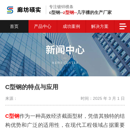
专注镀锌檩条
c型钢--
z型钢--
几字檩的生产厂家
首页
产品中心
成功案例
解决方案
C型钢的特点与应用
来源：
时间：2025 年 3 月 1 日
C型钢
作为一种高效经济截面型材，凭借其独特的结
构优势和广泛的适用性，在现代工程领域占据重要