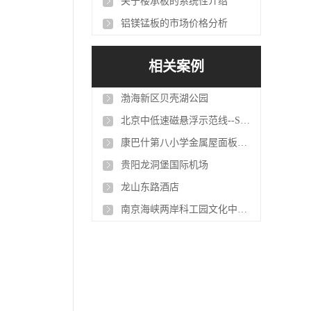
关于楼承板的系统性介绍
铝镁锰板的市场价格分析
相关案例
渤海新区贝壳湖公园
北京中低速磁悬浮示范线--S1线
康巴什第八小学金属屋面板项目
贵阳龙洞堡国际机场
龙山东路酒店
南京海峡两岸科工园文化中心项目