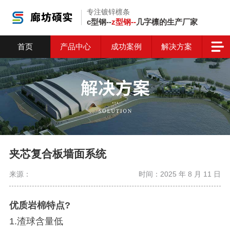
专注镀锌檩条
c型钢--
z型钢--
几字檩的生产厂家
首页
产品中心
成功案例
解决方案
夹芯复合板墙面系统
来源：
时间：2025 年 8 月 11 日
优质岩棉特点?
1.渣球含量低