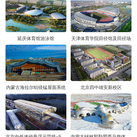
延庆体育馆游泳馆
天津体育学院田径馆及田径场
内蒙古海拉尔铝镁锰屋面系统
北京四中雄安新校区
北京中低速磁悬浮示范线–S1线
内蒙古锡林郭勒盟西乌旗体育场