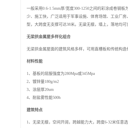
一般采用0.6-1.5mm厚/宽度300-1250之间的彩
少、施工快，广泛适用于军事设施、体育场馆、工业厂房
型，大跨度无支撑可达38米。无粱无檩，墙上，落地均
无梁拱金属屋多样化组合
无梁拱金属屋面的建筑风格多样，可用直槽板和传统构造
材料性能
1、基板的屈服强度为280Mpa或345Mpa
2、镀锌量180g/m2
3、涂层厚20um
4、耐盐雾性能500h
建筑特点
1、无梁无檩，空间开阔，跨越能力大，跨度6-32米任意