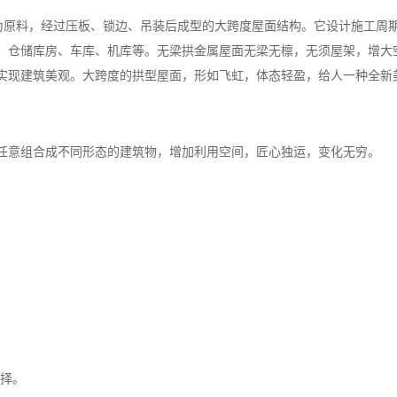
涂成卷钢板为原料，经过压板、锁边、吊装后成型的大跨度屋面结构。它设计施工周
、仓储库房、车库、机库等。无梁拱金属屋面无梁无檩，无须屋架，增大
可实现建筑美观。大跨度的拱型屋面，形如飞虹，体态轻盈，给人一种全新
任意组合成不同形态的建筑物，增加利用空间，匠心独运，变化无穷。
选择。