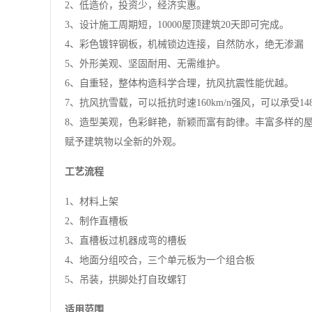
2、低造价，投资少，经济实惠。
3、设计施工周期短，10000屋顶建筑20天即可完成。
4、彩色镀锌钢板，机械锁边连接，自然防水，绝无渗漏
5、外形美观、坚固耐用、无需维护。
6、自重轻，整体构造科学合理，抗风抗震性能优越。
7、抗风抗雪载，可以抵抗时速160km/n强风，可以承受148
8、造型美观，色彩鲜艳，新颖而富有韵律。丰富多样的
赋予建筑物以全新的外观。
工艺流程
1、材料上架
2、制作直槽板
3、直槽板过机器成弯的槽板
4、地面分组咬合，三个单元板为一个组合板
5、吊装，拱脚处打自玫螺钉
适用范围